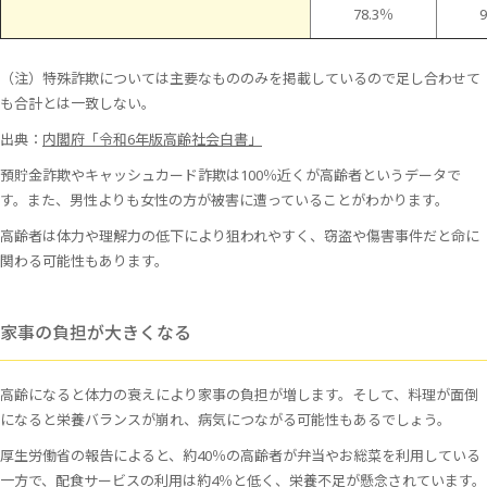
78.3％
（注）特殊詐欺については主要なもののみを掲載しているので足し合わせて
も合計とは一致しない。
出典：
内閣府「令和6年版高齢社会白書」
預貯金詐欺やキャッシュカード詐欺は100％近くが高齢者というデータで
す。また、男性よりも女性の方が被害に遭っていることがわかります。
高齢者は体力や理解力の低下により狙われやすく、窃盗や傷害事件だと命に
関わる可能性もあります。
家事の負担が大きくなる
高齢になると体力の衰えにより家事の負担が増します。そして、料理が面倒
になると栄養バランスが崩れ、病気につながる可能性もあるでしょう。
厚生労働省の報告によると、約40％の高齢者が弁当やお総菜を利用している
一方で、配食サービスの利用は約4％と低く、栄養不足が懸念されています。