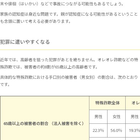
末や徘徊（はいかい）などで事故につながる可能性もあるでしょう。
家族の認知症は身近な問題です。親が認知症になる可能性があるということ
も念頭に置いて考える必要があります。
犯罪に遭いやすくなる
近年では、高齢者を狙った犯罪があとを絶ちません。オレオレ詐欺などの特
殊詐欺では、被害者の約8割が65歳以上の高齢者です。
具体的な特殊詐欺における手口別の被害者（男女別）の割合は、次のとおり
です。
特殊詐欺全体
オレ
男性
女性
男性
65歳以上の被害者の割合 （法人被害を除く）
22.3％
56.0％
19.3