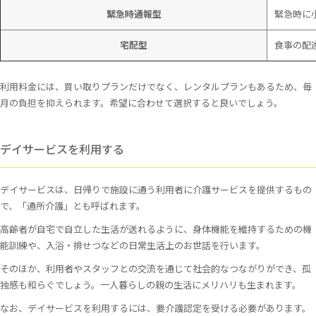
緊急時通報型
緊急時に
宅配型
食事の配
利用料金には、買い取りプランだけでなく、レンタルプランもあるため、毎
月の負担を抑えられます。希望に合わせて選択すると良いでしょう。
デイサービスを利用する
デイサービスは、日帰りで施設に通う利用者に介護サービスを提供するもの
で、「通所介護」とも呼ばれます。
高齢者が自宅で自立した生活が送れるように、身体機能を維持するための機
能訓練や、入浴・排せつなどの日常生活上のお世話を行います。
そのほか、利用者やスタッフとの交流を通じて社会的なつながりができ、孤
独感も和らぐでしょう。一人暮らしの親の生活にメリハリも生まれます。
なお、デイサービスを利用するには、要介護認定を受ける必要があります。