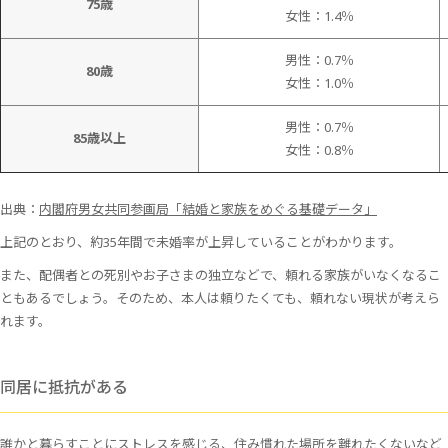
75歳
女性：1.4％
男性：0.7％
80歳
女性：1.0％
男性：0.7％
85歳以上
女性：0.8％
出典：
内閣府男女共同参画局「結婚と家族をめぐる基礎データ」
上記のとおり、約35年間で未婚率が上昇していることがわかります。
また、配偶者との死別やお子さまの独立などで、頼れる家族がいなくなるこ
ともあるでしょう。そのため、本人は頼りたくても、頼れない現状が考えら
れます。
同居に抵抗がある
誰かと暮らすことにストレスを感じる、住み慣れた場所を離れたくないなど