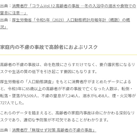
出典：
消費者庁「コラムVol.12 高齢者の事故 ―冬の入浴中の溺水や食物での
窒息に注意―」
出典：
厚生労働省「令和5年（2023）人口動態統計月報年計（概数）の概
況」
家庭内の不慮の事故で高齢者におよぶリスク
高齢者の不慮の事故は、命を危険にさらすだけでなく、要介護状態になるリ
スクや生活の質の低下を引き起こす要因にもなります。
厚生労働省の「人口動態調査」をもとに消費者庁がまとめたデータによる
と、令和3年に65歳以上の高齢者が不慮の事故で亡くなった人数は、転倒・
転落・墜落が9,509人、不慮の窒息が7,246人、溺水が6,458人、煙・火災等が
727人でした。
これらのデータを踏まえると、高齢者の家庭内事故は命にかかわる深刻なリ
スクであり、適切な予防策が不可欠であることがわかります。
出典：
消費者庁「無理せず対策 高齢者の不慮の事故」