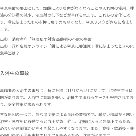
窒息事故の要因として、加齢により奥歯がなくなることや入れ歯の使用、唾
液の分泌量の減少、咳反射の低下などが挙げられます。これらの変化によ
り、喉に詰まったものを押し戻す力も弱くなり、窒息リスクがさらに高まり
ます。
出典：
消費者庁「無理せず対策 高齢者の不慮の事故」
出典：
政府広報オンライン「餅による窒息に要注意！喉に詰まったときの応
急手当は？」
入浴中の事故
高齢者の入浴中の事故は、特に冬場（11月から4月にかけて）に発生する傾
向があります。入浴中に意識を失い、浴槽内で溺れるケースも報告されてお
り、安全対策が求められます。
主な原因の一つは、急な温度差による血圧の変動です。暖かい部屋から寒い
浴室・脱衣所に移動すると血圧が急上昇し、浴槽に入ると急低下するため、
めまいや意識障がいを引き起こしやすくなります。また、食後・飲酒後・薬
の服用後の入浴も事故のリスクを高めるため、注意が必要です。