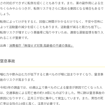
さの対応ができずに転倒を招くこともあります。また、薬の副作用による立
ちくらみやふらつきが、転倒リスクをさらに高める要因となる場合もあるで
しょう。
転倒によってけがをすると、回復に時間がかかるだけでなく、不安や恐怖に
よって活動量の減少を招くこともあります。活動量が減ると筋力も低下し、
転倒リスクが増すという悪循環に陥りやすいため、適度な運動習慣を取り入
れることが重要です。
出典：
消費者庁「無理せず対策 高齢者の不慮の事故」
窒息事故
噛む力や飲み込む力が低下すると食べものが喉に詰まりやすくなり、窒息事
故のリスクが高まります。
令和3年の調査では、65歳以上で食べものによる窒息が原因で亡くなった人
は、交通事故による死亡者の約1.8倍にものぼりました。特に餅は窒息事故の
原因になりやすく、正月三が日に集中して発生しています。また、男性の死
亡率は女性の2.6倍と高く、注意が必要です。