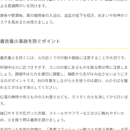
よる意識障がいを防げます。
食後や飲酒後、薬の服用後の入浴は、血圧の低下を招き、めまいや失神のリ
スクを高めるため控えましょう。
着衣着火事故を防ぐポイント
着衣着火を防ぐには、火の近くでの行動や服装に注意することが大切です。
料理中は火に近づきすぎず、コンロの奥にあるものを取る際は特に注意しま
しょう。調理中は火力を適切に調整し、鍋底から炎がはみ出さないようにす
るのがポイントです。別の作業をしながら火を使うのは避け、火のそばを離
れるときは必ず消火してください。
仏壇の掃除や供えものの入れ替えなども、ろうそくの火を消してから行いま
す。
袖口やすそが広がった衣服、ストールやマフラーなどは火に触れやすいた
め、火を扱う際は着用を避けましょう。
毛羽立った生地の衣服は、「表面フラッシュ（一瞬で火が走る現象）」を起