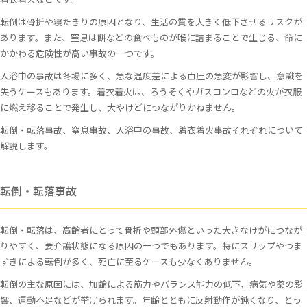
転倒は骨折や寝たきりの原因となり、生活の質を大きく低下させるリスクが
あります。また、窒息は餅などの食べものが喉に詰まることで生じる、命に
かかわる危険性が高い事故の一つです。
入浴中の事故は冬場に多く、急な温度差による血圧の急変が影響し、意識を
失うケースもあります。着衣着火は、ろうそくやガスコンロなどの火が衣服
に燃え移ることで発生し、大やけどにつながりかねません。
転倒・転落事故、窒息事故、入浴中の事故、着衣着火事故それぞれについて
解説します。
転倒・転落事故
転倒・転落は、高齢者にとって骨折や頭部外傷といった大きなけがにつなが
りやすく、要介護状態になる原因の一つでもあります。特にスリップやつま
ずきによる転倒が多く、死亡に至るケースも少なくありません。
転倒の主な原因には、加齢による筋力やバランス能力の低下、病気や薬の影
響、運動不足などが挙げられます。年齢とともに反射動作が鈍くなり、とっ