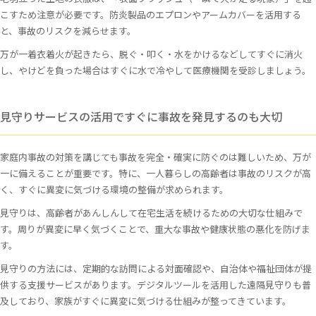
こすため注意が必要です。防炎製品のエプロンやアームカバーを活用する
と、事故のリスクを減らせます。
万が一着衣着火が起きたら、脱ぐ・叩く・水をかけるなどしてすぐに消火
し、やけどを負った場合はすぐに水で冷やして医療機関を受診しましょう。
見守りサービスの活用ですぐに事故を発見するのも大切
家庭内事故の対策を講じても事故を完全・確実に防ぐのは難しいため、万が
一に備えることが重要です。特に、一人暮らしの高齢者は事故のリスクが高
く、すぐに異変に気づける環境の整備が求められます。
見守りは、高齢者があんしんして在宅生活を続けるための大切な仕組みで
す。周りが異変に早く気づくことで、重大な事故や健康状態の悪化を防げま
す。
見守りの方法には、定期的な訪問による対面確認や、自治体や福祉団体が提
供する支援サービスがあります。デジタルツールを活用した遠隔見守りも普
及しており、家族がすぐに異変に気づける仕組みが整ってきています。