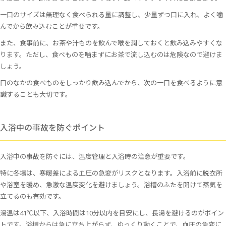
一口のサイズは無理なく食べられる量に調整し、少量ずつ口に入れ、よく噛
んでから飲み込むことが重要です。
また、食事前に、お茶や汁ものを飲んで喉を潤しておくと飲み込みやすくな
ります。ただし、食べものを噛まずにお茶で流し込むのは危険なので避けま
しょう。
口のなかの食べものをしっかり飲み込んでから、次の一口を食べるように意
識することも大切です。
入浴中の事故を防ぐポイント
入浴中の事故を防ぐには、温度管理と入浴時の注意が重要です。
特に冬場は、寒暖差による血圧の急変がリスクとなります。入浴前に脱衣所
や浴室を暖め、急激な温度変化を避けましょう。浴槽のふたを開けて蒸気を
立てるのも有効です。
湯温は41℃以下、入浴時間は10分以内を目安にし、長湯を避けるのがポイン
トです。浴槽からは急に立ち上がらず、ゆっくり動くことで、血圧の急変に