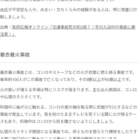
血圧が不安定な人や、めまい・立ちくらみの経験がある人は、特に慎重に行
動しましょう。
出典：
政府広報オンライン「交通事故死の約2倍？！冬の入浴中の事故に要
注意！」
着衣着火事故
着衣着火事故とは、コンロやストーブなどの火が衣類に燃え移る事故です。
毎年約100人がこの事故で亡くなっており、その8割以上が65歳以上です。
火の扱いが増える冬場は特にリスクが高まります。主な出火原因は、コンロ
や仏壇のろうそくです。
料理中に袖が火に触れる、コンロの奥の鍋を取る際に衣服が引火するなどの
事故が発生しています。背を向けたままテレビを見ている間に火が移るケー
スもあり、料理中はコンロから目を離さないようにしましょう。
仏壇のろうそくが原因となる事故では、供えものを替えたり掃除をしたりす
る際に袖口が火に触れたことで着火した事例が報告されています。