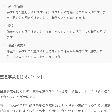
廊下や階段
手すりを設置し、滑りやすい靴下やスリッパを避けることが大切です。ま
た、足もとを明るくすることで、転倒リスクを減らせます。
寝室
低床ベッドを使用することに加え、ベッドガードの活用により転落を防げ
ます。
浴室・脱衣所
浴室では手すりの設置や滑り止めマットの活用が効果的です。脱衣所の段
差にはスロープやすのこを使いましょう。
窒息事故を防ぐポイント
窒息事故を防ぐには、食事を食べやすい大きさに調整し、ゆっくりよく噛ん
で食べることが大切です。
特に、先述のとおり餅は高齢者が喉に詰まらせやすい食品であるため、注意
が必要です。餅はあらかじめ小さく切り、食べやすいサイズにしましょう。