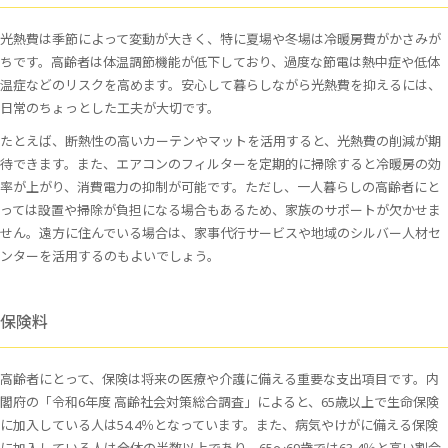
光熱費は季節によって変動が大きく、特に夏場や冬場は冷暖房費がかさみが
ちです。高齢者は体温調節機能が低下しており、過度な節電は熱中症や低体
温症などのリスクを高めます。安心して暮らしながら光熱費を抑えるには、
日常のちょっとした工夫が大切です。
たとえば、断熱性の高いカーテンやマットを活用すると、光熱費の削減が期
待できます。また、エアコンのフィルターを定期的に掃除すると冷暖房の効
率が上がり、消費電力の抑制が可能です。ただし、一人暮らしの高齢者にと
っては設置や掃除が負担になる場合もあるため、家族のサポートが欠かせま
せん。遠方に住んでいる場合は、家事代行サービスや地域のシルバー人材セ
ンターを活用するのもよいでしょう。
保険料
高齢者にとって、保険は将来の医療や介護に備える重要な支出項目です。内
閣府の「令和6年度 高齢社会対策総合調査」によると、65歳以上で生命保険
に加入している人は54.4％となっています。また、病気やけがに備える保険
に加入している人は全体の半数以上であり、65～69歳では63.4％と高い割合