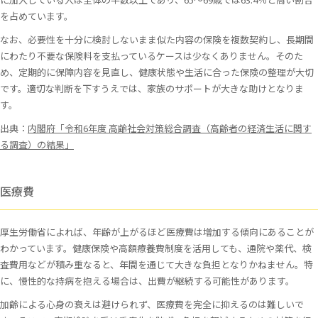
を占めています。
なお、必要性を十分に検討しないまま似た内容の保険を複数契約し、長期間
にわたり不要な保険料を支払っているケースは少なくありません。そのた
め、定期的に保障内容を見直し、健康状態や生活に合った保険の整理が大切
です。適切な判断を下すうえでは、家族のサポートが大きな助けとなりま
す。
出典：
内閣府「令和6年度 高齢社会対策総合調査（高齢者の経済生活に関す
る調査）の結果」
医療費
厚生労働省によれば、年齢が上がるほど医療費は増加する傾向にあることが
わかっています。健康保険や高額療養費制度を活用しても、通院や薬代、検
査費用などが積み重なると、年間を通じて大きな負担となりかねません。特
に、慢性的な持病を抱える場合は、出費が継続する可能性があります。
加齢による心身の衰えは避けられず、医療費を完全に抑えるのは難しいで