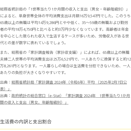
総務省統計局の「1世帯当たり1か月間の収入と支出（男女・年齢階級別）」
によると、単身世帯全体の平均消費支出は月額16万9,547円でした。このうち
65歳以上の無職は平均14万9,286円とやや低く、35～59歳の無職および勤労
者の平均18万4,750円と比べると約3万円少なくなっています。高齢者は年金
を中心とした限られた収入で生活するケースが多いため、労働収入がある世
代との差が数字に表れているでしょう。
また、総務省の「家計調査報告（家計収支編）」によれば、65歳以上の無職
夫婦二人世帯の平均消費支出は25万6,521円で、一人あたりに換算すると約12
万8,261円となります。一人暮らしの場合は生活費を分担できないため、一人
あたりの負担が大きくなりやすいです。
出典：
総務省統計局「家計調査 2024年（令和6年）平均 （2025年2月7日公
表）」
出典：
政府統計の総合窓口（e-Stat）「家計調査 2024年 1世帯当たり1か月
間の収入と支出（男女，年齢階級別）」
生活費の内訳と支出割合