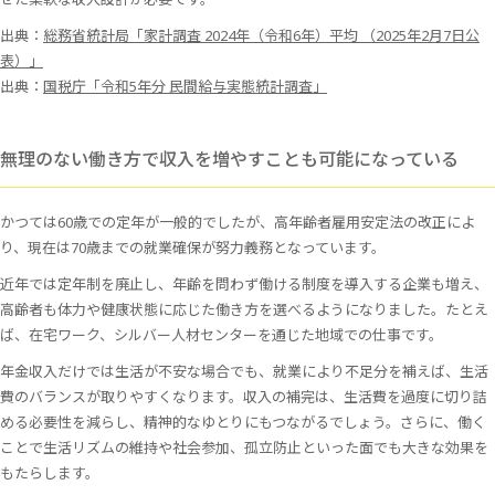
出典：
総務省統計局「家計調査 2024年（令和6年）平均 （2025年2月7日公
表）」
出典：
国税庁「令和5年分 民間給与実態統計調査」
無理のない働き方で収入を増やすことも可能になっている
かつては60歳での定年が一般的でしたが、高年齢者雇用安定法の改正によ
り、現在は70歳までの就業確保が努力義務となっています。
近年では定年制を廃止し、年齢を問わず働ける制度を導入する企業も増え、
高齢者も体力や健康状態に応じた働き方を選べるようになりました。たとえ
ば、在宅ワーク、シルバー人材センターを通じた地域での仕事です。
年金収入だけでは生活が不安な場合でも、就業により不足分を補えば、生活
費のバランスが取りやすくなります。収入の補完は、生活費を過度に切り詰
める必要性を減らし、精神的なゆとりにもつながるでしょう。さらに、働く
ことで生活リズムの維持や社会参加、孤立防止といった面でも大きな効果を
もたらします。