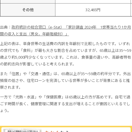
その他
32,465円
出典：
政府統計の総合窓口（e-Stat）「家計調査 2024年 1世帯当たり1か月
間の収入と支出（男女，年齢階級別）」
上記の表は、単身世帯の生活費の内訳を年齢別で比較したものです。いずれ
の世代でも「食料」が最も大きな割合を占めていますが、65歳以上は35～59
歳より約5,000円少なくなっています。これは、食事量の違いや、高齢者特有
の節約志向が影響していると考えられます。
また「住居」や「交通・通信」は、65歳以上が35～59歳の約半分です。外出
頻度の低さや、住宅ローンを完済している世帯が多いことが背景にあると推
察されます。
一方で「光熱・水道」や「保健医療」は65歳以上の方が高めです。自宅で過
ごす時間が長く、健康管理に関連する支出が増えることが要因といえるでし
ょう。