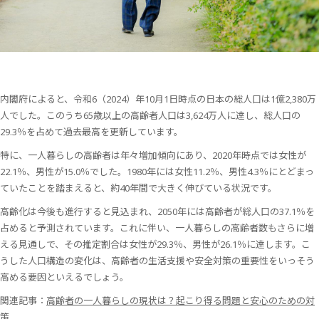
内閣府によると、令和6（2024）年10月1日時点の日本の総人口は1億2,380万
人でした。このうち65歳以上の高齢者人口は3,624万人に達し、総人口の
29.3％を占めて過去最高を更新しています。
特に、一人暮らしの高齢者は年々増加傾向にあり、2020年時点では女性が
22.1％、男性が15.0％でした。1980年には女性11.2％、男性4.3％にとどまっ
ていたことを踏まえると、約40年間で大きく伸びている状況です。
高齢化は今後も進行すると見込まれ、2050年には高齢者が総人口の37.1％を
占めると予測されています。これに伴い、一人暮らしの高齢者数もさらに増
える見通しで、その推定割合は女性が29.3％、男性が26.1％に達します。こ
うした人口構造の変化は、高齢者の生活支援や安全対策の重要性をいっそう
高める要因といえるでしょう。
関連記事：
高齢者の一人暮らしの現状は？起こり得る問題と安心のための対
策