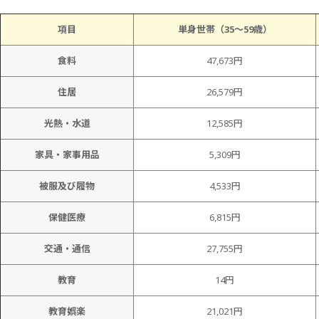
項目
単身世帯（35～59歳）
食料
47,673円
住居
26,579円
光熱・水道
12,585円
家具・家事用品
5,309円
被服及び履物
4,533円
保健医療
6,815円
交通・通信
27,755円
教育
14円
教育娯楽
21,021円