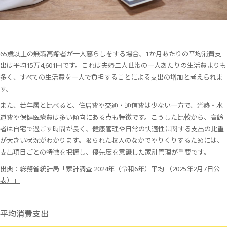
65歳以上の無職高齢者が一人暮らしをする場合、1か月あたりの平均消費支
出は平均15万4,601円です。これは夫婦二人世帯の一人あたりの生活費よりも
多く、すべての生活費を一人で負担することによる支出の増加と考えられま
す。
また、若年層と比べると、住居費や交通・通信費は少ない一方で、光熱・水
道費や保健医療費は多い傾向にある点も特徴です。こうした比較から、高齢
者は自宅で過ごす時間が長く、健康管理や日常の快適性に関する支出の比重
が大きい状況がわかります。限られた収入のなかでやりくりするためには、
支出項目ごとの特徴を把握し、優先度を意識した家計管理が重要です。
出典：
総務省統計局「家計調査 2024年（令和6年）平均 （2025年2月7日公
表）」
平均消費支出