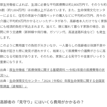
厚生労働省によれば、生涯に必要な平均医療費は約2,800万円で、そのうち約
6割（約1,604万円）は65歳以上が占めています。また、生命保険文化センタ
ーによると、住宅の改装や介護用ベッドの購入などに平均約47万円、月々の
介護に平均約9万円かかるといったデータがあり、高齢者本人だけでなく家族
にも経済的負担が見込まれます。加えて、親と離れて暮らす家族の場合、訪
問に伴う交通費（新幹線や飛行機、ガソリン代、高速道路料金など）も発生
します。
このように費用面での負担が大きいなか、一人暮らしの高齢者は体調不良や
事故が起きた際に発見が遅れやすく、結果として医療費や介護費がさらに高
額になる可能性があります。そのため、家族による見守りや支援がいっそう
重要になります。
出典：
厚生労働省「医療保険に関する基礎資料 ～令和3年度の医療費等の状
況～」
出典：
生命保険文化センター「2024（令和6）年度生命保険に関する全国実
態調査（速報版）」
高齢者の「見守り」にはいくら費用がかかるの？