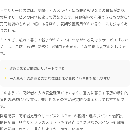
見守りサービスには、訪問型・カメラ型・緊急時通報型などの種類があり、
費用はサービスの内容によって異なります。月額無料で利用できるものから1
万円前後のものまで幅があるほか、初期設置費用がかかるケースも少なくあ
りません。
たとえば、離れて暮らす親子がかんたんにつながれる見守りサービス「ちか
く」は、月額1,980円（税込）で利用できます。主な特徴は以下のとおりで
す。
複数の親族が同時にサポートできる
一人暮らしの高齢者の急な体調変化や事故にも早期対応しやすい
このように、高齢者本人の安全確保だけでなく、遠方に暮らす家族の精神的
負担の軽減にも役立つ、費用対効果の高い現実的な備えとしておすすめで
す。
関連記事：
高齢者見守りサービスとは？6つの種類と選ぶポイントを解説
関連記事：
見守りカメラのメリットや注意点は？選ぶ際のポイントも解説
関連記事：
ちかく｜見守りよりも、やさしい選択。