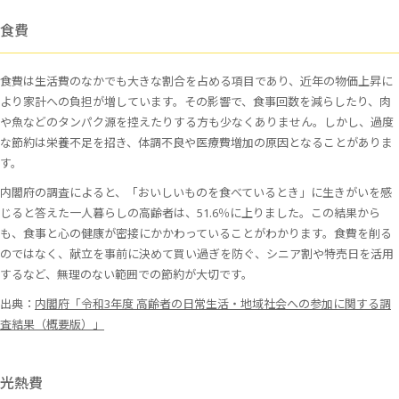
食費
食費は生活費のなかでも大きな割合を占める項目であり、近年の物価上昇に
より家計への負担が増しています。その影響で、食事回数を減らしたり、肉
や魚などのタンパク源を控えたりする方も少なくありません。しかし、過度
な節約は栄養不足を招き、体調不良や医療費増加の原因となることがありま
す。
内閣府の調査によると、「おいしいものを食べているとき」に生きがいを感
じると答えた一人暮らしの高齢者は、51.6％に上りました。この結果から
も、食事と心の健康が密接にかかわっていることがわかります。食費を削る
のではなく、献立を事前に決めて買い過ぎを防ぐ、シニア割や特売日を活用
するなど、無理のない範囲での節約が大切です。
出典：
内閣府「令和3年度 高齢者の日常生活・地域社会への参加に関する調
査結果（概要版）」
光熱費