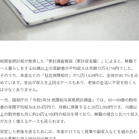
総務省統計局が発表した「家計調査報告（家計収支編）」によると、無職で
一人暮らしをする65歳以上の高齢者の平均収入は月額13万4,116円でした。
そのうち、年金などの「社会保障給付」が12万1,629円と、全体の90.7％を占
めています。支出が収入を上回るケースもあり、老後の生活に不安を抱く人
は少なくありません。
一方、国税庁の「令和5年分 民間給与実態統計調査」では、65～69歳の勤労
者の年間平均給与は354万円で、月額に換算すると29万5,000円です。70歳以
上の勤労者も月に約24万4,160円の給与を得ており、無職の場合と比べて収入
が大きく増えるケースも見られます。
安定した老後を送るためには、年金だけでなく就業や副収入などを組み合わ
せた柔軟な収入設計が必要です。