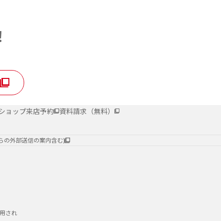
へ
！
ショップ来店予約
資料請求（無料）
らの外部送信の案内含む)
用され