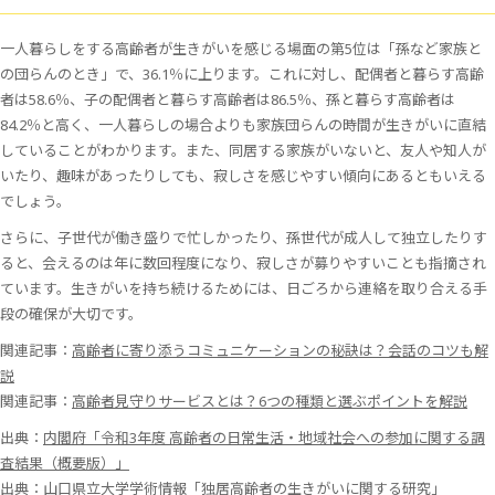
一人暮らしをする高齢者が生きがいを感じる場面の第5位は「孫など家族と
の団らんのとき」で、36.1％に上ります。これに対し、配偶者と暮らす高齢
者は58.6％、子の配偶者と暮らす高齢者は86.5％、孫と暮らす高齢者は
84.2％と高く、一人暮らしの場合よりも家族団らんの時間が生きがいに直結
していることがわかります。また、同居する家族がいないと、友人や知人が
いたり、趣味があったりしても、寂しさを感じやすい傾向にあるともいえる
でしょう。
さらに、子世代が働き盛りで忙しかったり、孫世代が成人して独立したりす
ると、会えるのは年に数回程度になり、寂しさが募りやすいことも指摘され
ています。生きがいを持ち続けるためには、日ごろから連絡を取り合える手
段の確保が大切です。
関連記事：
高齢者に寄り添うコミュニケーションの秘訣は？会話のコツも解
説
関連記事：
高齢者見守りサービスとは？6つの種類と選ぶポイントを解説
出典：
内閣府「令和3年度 高齢者の日常生活・地域社会への参加に関する調
査結果（概要版）」
出典：
山口県立大学学術情報「独居高齢者の生きがいに関する研究」