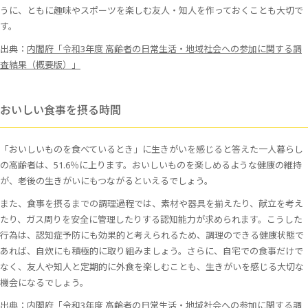
うに、ともに趣味やスポーツを楽しむ友人・知人を作っておくことも大切で
す。
出典：
内閣府「令和3年度 高齢者の日常生活・地域社会への参加に関する調
査結果（概要版）」
おいしい食事を摂る時間
「おいしいものを食べているとき」に生きがいを感じると答えた一人暮らし
の高齢者は、51.6％に上ります。おいしいものを楽しめるような健康の維持
が、老後の生きがいにもつながるといえるでしょう。
また、食事を摂るまでの調理過程では、素材や器具を揃えたり、献立を考え
たり、ガス周りを安全に管理したりする認知能力が求められます。こうした
行為は、認知症予防にも効果的と考えられるため、調理のできる健康状態で
あれば、自炊にも積極的に取り組みましょう。さらに、自宅での食事だけで
なく、友人や知人と定期的に外食を楽しむことも、生きがいを感じる大切な
機会になるでしょう。
出典：
内閣府「令和3年度 高齢者の日常生活・地域社会への参加に関する調