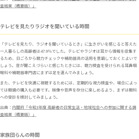
査結果（概要版）」
テレビを見たりラジオを聞いている時間
「テレビを見たり、ラジオを聞いているとき」に生きがいを感じると答えた
一人暮らしの高齢者は47.9％でした。テレビやラジオは耳から情報を収集す
るため、日ごろから聴力チェックや補助器具の活用を意識しておくとよいで
しょう。音が聞こえづらいと感じたときには、聴力検査を受けられる耳鼻咽
喉科や補聴器専門店にまずは足を運んでみましょう。
また、テレビを快適に視聴するためには、定期的な視力検査や、場合によっ
ては眼鏡の購入も必要です。映像や音声を存分に楽しめるよう、まずは眼科
への受診を検討してみましょう。
出典：
内閣府「令和3年度 高齢者の日常生活・地域社会への参加に関する調
査結果（概要版）」
家族団らんの時間