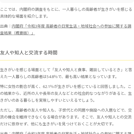
ここでは、内閣府の調査をもとに、一人暮らしの高齢者が生きがいを感じる
具体的な場面を紹介します。
出典：
内閣府「令和3年度 高齢者の日常生活・地域社会への参加に関する調
査結果（概要版）」
友人や知人と交流する時間
生きがいを感じる場面として「友人や知人と食事、雑談しているとき」と答
えた一人暮らしの高齢者は54.8％で、最も高い結果となっています。
特に女性の割合が高く、62.1％が生きがいを感じていると回答しました。こ
の結果から、近所の人や長年の友人などとの社会的なつながりがあると、生
きがいのある暮らしを実現しやすいといえるでしょう。
ただし、高齢者の友人や知人も、子世代との同居や施設への入居などで、交
流の機会を維持できなくなる場合があります。そこで、友人や知人との交流
だけに依存せず、他にも生きがいを見つけておくことが大切です。
出典：
内閣府「令和3年度 高齢者の日常生活・地域社会への参加に関する調