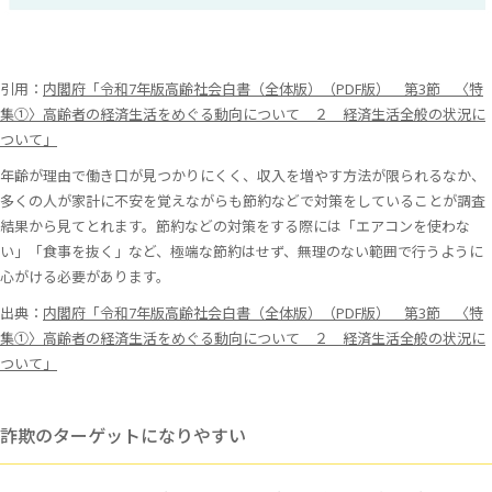
引用：
内閣府「令和7年版高齢社会白書（全体版）（PDF版） 第3節 〈特
集①〉高齢者の経済生活をめぐる動向について ２ 経済生活全般の状況に
ついて」
年齢が理由で働き口が見つかりにくく、収入を増やす方法が限られるなか、
多くの人が家計に不安を覚えながらも節約などで対策をしていることが調査
結果から見てとれます。節約などの対策をする際には「エアコンを使わな
い」「食事を抜く」など、極端な節約はせず、無理のない範囲で行うように
心がける必要があります。
出典：
内閣府「令和7年版高齢社会白書（全体版）（PDF版） 第3節 〈特
集①〉高齢者の経済生活をめぐる動向について ２ 経済生活全般の状況に
ついて」
詐欺のターゲットになりやすい