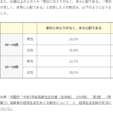
また、60歳以上の人のうち「家計にゆとりがなく、多少心配である」「家計
が苦しく、非常に心配である」と回答した人の割合は、以下のようになりま
した。
家計にゆとりがなく、多少心配である
男性
20.2％
60～64歳
女性
25.8％
男性
22.7％
65～69歳
女性
20.3％
出典：
内閣府「令和7年版高齢社会白書（全体版）（PDF版） 第3節 〈特
集①〉高齢者の経済生活をめぐる動向について ２ 経済生活全般の状況に
ついて」