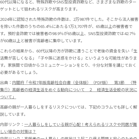
60代以降になると、特殊詐欺やSNS型投資詐欺など、さまざまな詐欺のター
ゲットとして狙われるリスクが高まります。
2024年に認知された特殊詐欺の件数は、2万987件でした。そこから法人被害
を除いた件数のうちの65.4％にあたる1万3,707件が、65歳以上の被害者で
す。預貯金詐欺では被害者の98.9％が65歳以上、SNS型投資詐欺では42.7％
が60歳以上と被害が高齢者に集中しています。
これらの結果から、60代以降の方が詐欺に遭うことで老後の資金を失い「生
活費が苦しくなる」「子や孫に迷惑をかける」というような可能性がありま
す。家族間で日頃からコミュニケーションをとり、十分な対策を講じておく
必要があるでしょう。
出典：
内閣府「令和7年版高齢社会白書（全体版）（PDF版） 第3節 〈特
集①〉高齢者の経済生活をめぐる動向について ２ 経済生活全般の状況に
ついて」
高齢の親が一人暮らしをするリスクについては、下記のコラムでも詳しく解
説しています。
内部リンク：
一人暮らしをしている親が心配！考えられるリスクや同居が難
しい場合の対策は？
内部リンク：
高齢者の一人暮らしの現状は？起こり得る問題と安心のための