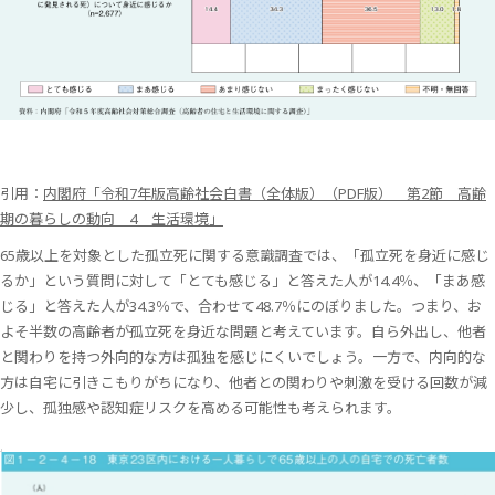
引用：
内閣府「令和7年版高齢社会白書（全体版）（PDF版） 第2節 高齢
期の暮らしの動向 4 生活環境」
65歳以上を対象とした孤立死に関する意識調査では、「孤立死を身近に感じ
るか」という質問に対して「とても感じる」と答えた人が14.4％、「まあ感
じる」と答えた人が34.3％で、合わせて48.7％にのぼりました。つまり、お
よそ半数の高齢者が孤立死を身近な問題と考えています。自ら外出し、他者
と関わりを持つ外向的な方は孤独を感じにくいでしょう。一方で、内向的な
方は自宅に引きこもりがちになり、他者との関わりや刺激を受ける回数が減
少し、孤独感や認知症リスクを高める可能性も考えられます。