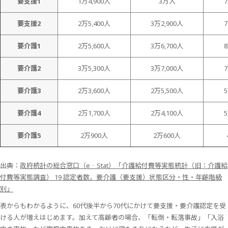
要支援1
1万4,900人
3万人
7
要支援2
2万5,400人
3万2,900人
7
要介護1
2万5,600人
3万6,700人
8
要介護2
3万5,300人
3万7,000人
7
要介護3
2万3,600人
2万5,500人
5
要介護4
2万1,700人
2万4,100人
5
要介護5
2万900人
2万600人
出典：
政府統計の総合窓口（e‐Stat）「介護給付費等実態統計（旧：介護給
付費等実態調査） 19 認定者数，要介護（要支援）状態区分・性・年齢階級
別」
表からもわかるように、60代後半から70代にかけて要支援・要介護認定を受
ける人が増えはじめます。加えて高齢者の場合、「転倒・転落事故」「入浴