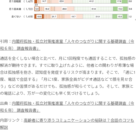
引用：
内閣府孤独・孤立対策推進室「人々のつながりに関する基礎調査（令
和６年） 調査報告書」
通話を全くしない場合と比べて、月に1回程度でも通話することで、孤独感の
解消が期待できます。すでに取り上げたように、他者との関わりが希薄な場
合は孤独感を抱き、認知症を発症するリスクが高まります。そこで、「週に1
度、電話で会話する」「月に1度、家族全員がビデオ通話などで顔を見せ合
う」などの習慣があるだけでも、孤独感が和らぐでしょう。そして、家族と
の電話により、万が一の変化にも早く気づけるでしょう。
出典：
内閣府孤独・孤立対策推進室「人々のつながりに関する基礎調査（令
和６年） 調査報告書」
内部リンク：
高齢者に寄り添うコミュニケーションの秘訣は？会話のコツも
解説