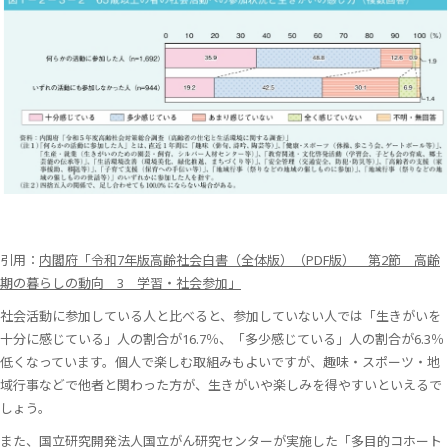
引用：
内閣府「令和7年版高齢社会白書（全体版）（PDF版） 第2節 高齢
期の暮らしの動向 3 学習・社会参加」
社会活動に参加している人と比べると、参加していない人では「生きがいを
十分に感じている」人の割合が16.7％、「多少感じている」人の割合が6.3％
低くなっています。個人で楽しむ取組みもよいですが、趣味・スポーツ・地
域行事などで他者と関わった方が、生きがいや楽しみを得やすいといえるで
しょう。
また、国立研究開発法人国立がん研究センターが実施した「多目的コホート