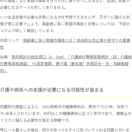
中の事故」など家庭内事故をきっかけに寝たきりになるなど、生活に支援が
必要になるケースも珍しくありません。
いつ生活支援が必要な状態になるかは予想できませんが、万が一に備えた対
策が常に必要でしょう。高齢者に多い家庭内事故と対策については、下記の
コラムで詳しく解説しています。
内部リンク：
高齢者に多い家庭内事故とは？具体的な防止策や見守りの重要
性
出典：
政府統計の総合窓口（e‐Stat）「介護給付費等実態統計（旧：介護給
付費等実態調査） 19 認定者数，要介護（要支援）状態区分・性・年齢階級
別」
介護や病気への支援が必要になる可能性が高まる
内閣府の調査によると、2022年時点の健康寿命は、男性で72.57年、女性で
75.45年とされています。60代はこの健康寿命に近づく年代であり、健康上の
リスクに備える必要性が高まる時期です。
特に一人暮らしの場合、何かがあってもすぐに気づいてくれる同居人がいま