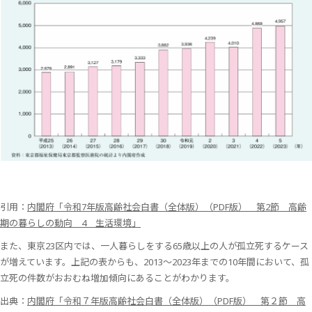
引用：
内閣府「令和7年版高齢社会白書（全体版）（PDF版） 第2節 高齢
期の暮らしの動向 4 生活環境」
また、東京23区内では、一人暮らしをする65歳以上の人が孤立死するケース
が増えています。上記の表からも、2013～2023年までの10年間において、孤
立死の件数がおおむね増加傾向にあることがわかります。
出典：
内閣府「令和７年版高齢社会白書（全体版）（PDF版） 第２節 高