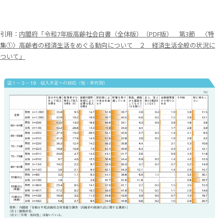
引用：
内閣府「令和7年版高齢社会白書（全体版）（PDF版） 第3節 〈特
集①〉高齢者の経済生活をめぐる動向について ２ 経済生活全般の状況に
ついて」