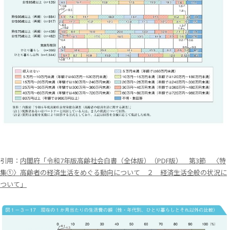
引用：
内閣府「令和7年版高齢社会白書（全体版）（PDF版） 第3節 〈特
集①〉高齢者の経済生活をめぐる動向について ２ 経済生活全般の状況に
ついて」